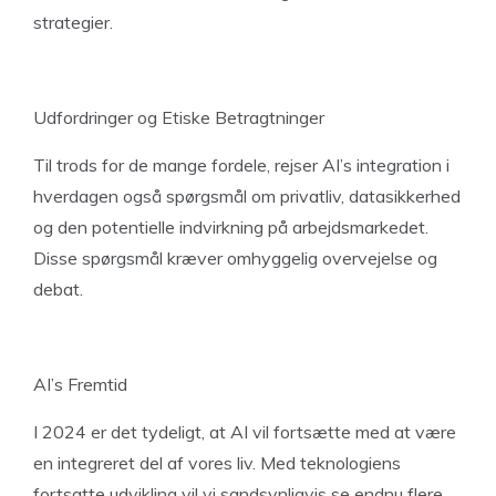
strategier.
Udfordringer og Etiske Betragtninger
Til trods for de mange fordele, rejser AI’s integration i
hverdagen også spørgsmål om privatliv, datasikkerhed
og den potentielle indvirkning på arbejdsmarkedet.
Disse spørgsmål kræver omhyggelig overvejelse og
debat.
AI’s Fremtid
I 2024 er det tydeligt, at AI vil fortsætte med at være
en integreret del af vores liv. Med teknologiens
fortsatte udvikling vil vi sandsynligvis se endnu flere