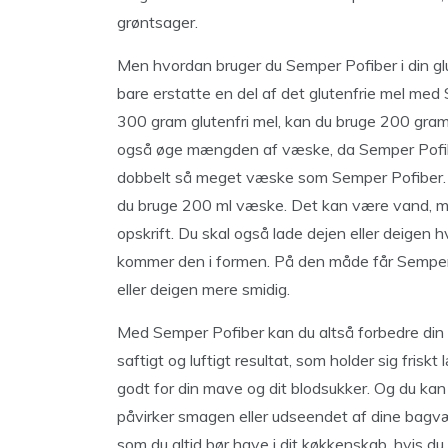
grøntsager.
Men hvordan bruger du Semper Pofiber i din glu
bare erstatte en del af det glutenfrie mel med S
300 gram glutenfri mel, kan du bruge 200 gram
også øge mængden af væske, da Semper Pofibe
dobbelt så meget væske som Semper Pofiber. H
du bruge 200 ml væske. Det kan være vand, mæl
opskrift. Du skal også lade dejen eller deigen hv
kommer den i formen. På den måde får Semper P
eller deigen mere smidig.
Med Semper Pofiber kan du altså forbedre din
saftigt og luftigt resultat, som holder sig frisk
godt for din mave og dit blodsukker. Og du kan 
påvirker smagen eller udseendet af dine bagvær
som du altid bør have i dit køkkenskab, hvis du 