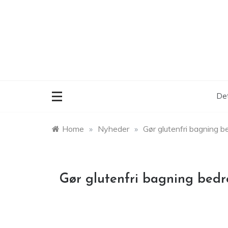
Skip
to
content
Det
Home
»
Nyheder
»
Gør glutenfri bagning 
Gør glutenfri bagning bed