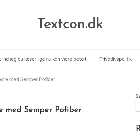
Textcon.dk
 indlæg du læser lige nu kan være betalt
Privatlivspolitik
bedre med Semper Pofiber
S
re med Semper Pofiber
R