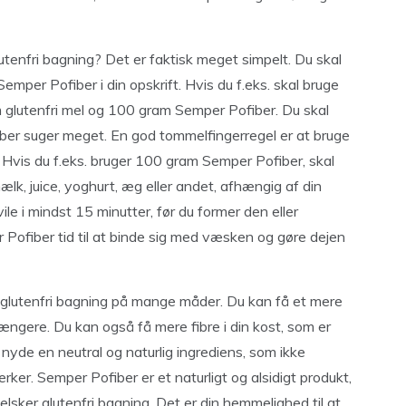
tenfri bagning? Det er faktisk meget simpelt. Du skal
emper Pofiber i din opskrift. Hvis du f.eks. skal bruge
 glutenfri mel og 100 gram Semper Pofiber. Du skal
r suger meget. En god tommelfingerregel er at bruge
vis du f.eks. bruger 100 gram Semper Pofiber, skal
k, juice, yoghurt, æg eller andet, afhængig af din
ile i mindst 15 minutter, før du former den eller
ofiber tid til at binde sig med væsken og gøre dejen
 glutenfri bagning på mange måder. Du kan få et mere
t længere. Du kan også få mere fibre i din kost, som er
nyde en neutral og naturlig ingrediens, som ikke
ker. Semper Pofiber er et naturligt og alsidigt produkt,
elsker glutenfri bagning. Det er din hemmelighed til at