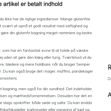
du ikke har de rigtige ingredienser. Mange glutenfrie
et svært at opnå et godt resultat med saftighed og
kan gøre din glutenfri bagning meget nemmere og bedre:
r, som har en fantastisk evne til at holde på væske.
 dej uden at gøre den klæg eller tung. Tværtimod vil du
tigere, blødere og mere holdbare, når du bruger Semper
 Du kan også bruge det i kager, muffins, pandekager
konsistens.
D
fri bagning, men også for din sundhed. Det indeholder
A
øjelsen og mæthedsfornemmelsen. Desuden har det en
lle slags opskrifter, både søde og salte. Du kan endda
, fiskefrikadeller, karbonader eller panering af kød og