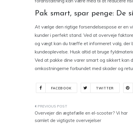
foranstaltning kan være med til at reducere ris
Pak smart, spar penge: De sids
At vælge den rigtige forsendelsespose er en vigt
kunder i perfekt stand. Ved at overveje faktore
og vægt kan du træffe et informeret valg, der b
kundeoplevelse. Husk altid at bruge fyldmateri
Ved at pakke dine varer smart og sikkert kan du
omkostningerne forbundet med skader og retur
FACEBOOK
TWITTER
Indlægsnavigation
Overvejer din ægtefælle en el-scooter? Vi har
samlet de vigtigste overvejelser