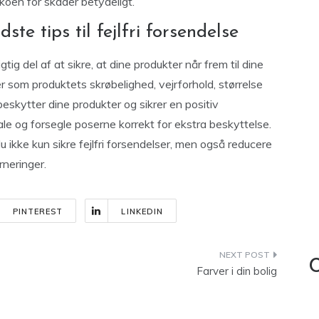
ikoen for skader betydeligt.
te tips til fejlfri forsendelse
ig del af at sikre, at dine produkter når frem til dine
r som produktets skrøbelighed, vejrforhold, størrelse
eskytter dine produkter og sikrer en positiv
ale og forsegle poserne korrekt for ekstra beskyttelse.
 ikke kun sikre fejlfri forsendelser, men også reducere
neringer.
PINTEREST
LINKEDIN
C
Farver i din bolig