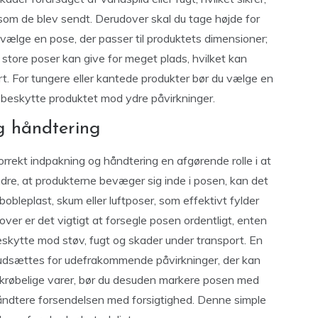
som de blev sendt. Derudover skal du tage højde for
 vælge en pose, der passer til produktets dimensioner;
store poser kan give for meget plads, hvilket kan
t. For tungere eller kantede produkter bør du vælge en
 beskytte produktet mod ydre påvirkninger.
og håndtering
orrekt indpakning og håndtering en afgørende rolle i at
ndre, at produkterne bevæger sig inde i posen, kan det
bleplast, skum eller luftposer, som effektivt fylder
er er det vigtigt at forsegle posen ordentligt, enten
beskytte mod støv, fugt og skader under transport. En
ke udsættes for udefrakommende påvirkninger, der kan
skrøbelige varer, bør du desuden markere posen med
 håndtere forsendelsen med forsigtighed. Denne simple