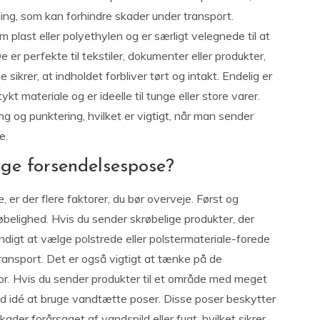
ng, som kan forhindre skader under transport.
 plast eller polyethylen og er særligt velegnede til at
r perfekte til tekstiler, dokumenter eller produkter,
 sikrer, at indholdet forbliver tørt og intakt. Endelig er
ykt materiale og er ideelle til tunge eller store varer.
g og punktering, hvilket er vigtigt, når man sender
e.
ge forsendelsespose?
 er der flere faktorer, du bør overveje. Først og
belighed. Hvis du sender skrøbelige produkter, der
igt at vælge polstrede eller polstermateriale-forede
ransport. Det er også vigtigt at tænke på de
 for. Hvis du sender produkter til et område med meget
god idé at bruge vandtætte poser. Disse poser beskytter
der forårsaget af vandspild eller fugt, hvilket sikrer,