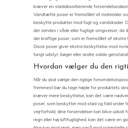
kræver en stødabsorberende forsendelsesløsni
Vandtætte poser er fremstillet af materialer som
beskytte produkter mod fugt og vandskader. De e
der sendes i våde eller fugtige omgivelser, da de
der kraftige poser, som er fremstillet af ekstra t
Disse poser giver ekstra beskyttelse mod rivnin
tungt udstyr, bøger eller andre solide genstand
Hvordan vælger du den rigti
Når du skal vælge den rigtige forsendelsespose,
fremmest bør du tage højde for produktets skrø
kræver mere beskyttelse, kan det være nødvend
poser, som beskytter mod stød og fald under t
vejrforhold, dine forsendelser kan blive udsat
regn eller høj luftfugtighed, kan det være en 
ikke kun mod regn, men også mod potentielle ska