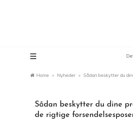
Skip
to
content
Det
Home
»
Nyheder
»
Sådan beskytter du din
Sådan beskytter du dine p
de rigtige forsendelsespose