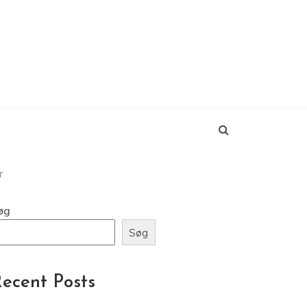
r
øg
Søg
ecent Posts