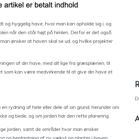
dt og hyggelig have, hvor man kan opholde sig i, og
olen når den står højt på himlen. Derfor er det også
an ønsker at haven skal se ud, og hvilke projekter
etningen af din have, med alt lige fra græsplænen, til
t som kan være medvirkende til at give din have et
D
 en rydning af hele eller dele af sin grund, herunder om
ke og bede, og om jorden har den rette planering.
A
lægge jorden, samt de områder hvor man ønsker
ning og beplantning af ny vækst og planter i haven.