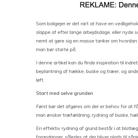
Som boligejer er det rart at have en vedligehol
slappe af efter lange arbejdsdage, eller nyde s
nemt at gøre sig en masse tanker om hvordan m
man bør starte på.
I denne artikel kan du finde inspiration til indr
beplantning af hække, buske og træer, og ande
løft.
Start med selve grunden
Først bør det afgøres om der er behov for at få
man ønsker træfældning, rydning af buske, hæk
En effektiv rydning af grund består i at blot
forandringer, således at der bliver plads til så