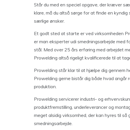
Står du med en speciel opgave, der kræver sær
klare, må du altså sørge for at finde en kynd
særlige ønsker.
Et godt sted at starte er ved virksomheden Prow
er man eksperter udi smedningsarbejde med fors
stål. Med over 25 års erfaring med arbejdet m
Prowelding altså rigeligt kvalificerede til at t
Prowelding står klar til at hjælpe dig gennem he
Prowelding gerne bistår dig både hvad angår rå
produktion.
Prowelding servicerer industri- og erhvervskun
produktfremstilling, underleverancer og montage
meget alsidig virksomhed, der kan hyres til så
smedningsarbejde.