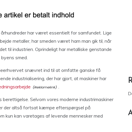
 århundreder har været essentielt for samfundet. Lige
ejde metaller, har smeden været ham man gik til, når
ndet til industrien. Oprindeligt har metalliske genstande
os byens smed.
deerhvervet snævret ind til at omfatte ganske få
de industrialisering, der har gjort, at maskiner har
dningsarbejde
.
D
s berettigelse. Selvom vores moderne industrimaskiner
r der altså fortsat kæmpe efterspørgsel på
A
som kun kan varetages af levende mennesker med