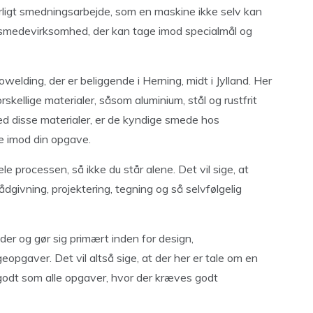
ligt smedningsarbejde, som en maskine ikke selv kan
ig smedevirksomhed, der kan tage imod specialmål og
elding, der er beliggende i Herning, midt i Jylland. Her
kellige materialer, såsom aluminium, stål og rustfrit
ed disse materialer, er de kyndige smede hos
age imod din opgave.
le processen, så ikke du står alene. Det vil sige, at
dgivning, projektering, tegning og så selvfølgelig
der og gør sig primært inden for design,
opgaver. Det vil altså sige, at der her er tale om en
 godt som alle opgaver, hvor der kræves godt