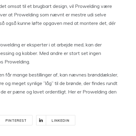
det omsat til et brugbart design, vil Prowelding være
over at Prowelding som nævnt er mestre udi selve
altså også kunne løfte opgaven med at montere det, dér
owelding er eksperter i at arbejde med, kan der
 messing og kobber. Med andre er stort set ingen
s Prowelding.
 får mange bestillinger af, kan nævnes brønddæksler,
re og meget synlige ”låg” til de brønde, der findes rundt
at de er pæne og lavet ordentligt. Her er Prowelding den
PINTEREST
LINKEDIN