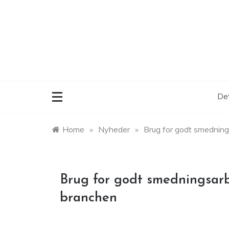
Skip
to
content
Det
Home
»
Nyheder
»
Brug for godt smedning
Brug for godt smedningsarb
branchen