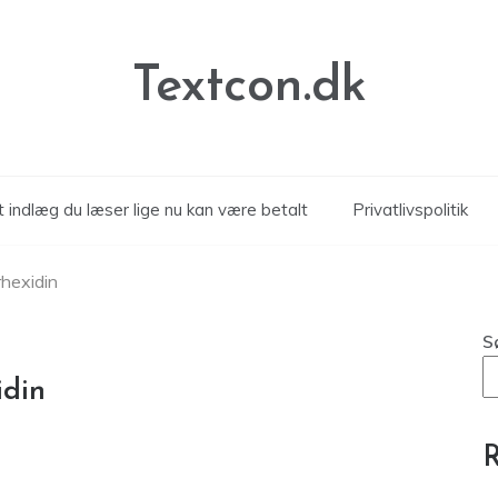
Textcon.dk
 indlæg du læser lige nu kan være betalt
Privatlivspolitik
hexidin
S
idin
R