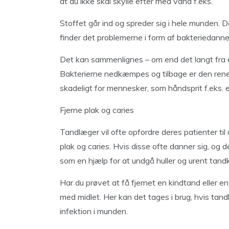
at du ikke skal skylle efter med vand f.eks.
Stoffet går ind og spreder sig i hele munden.
finder det problemerne i form af bakteriedanne
Det kan sammenlignes – om end det langt fra 
Bakterierne nedkæmpes og tilbage er den rene 
skadeligt for mennesker, som håndsprit f.eks. e
Fjerne plak og caries
Tandlæger vil ofte opfordre deres patienter til
plak og caries. Hvis disse ofte danner sig, og 
som en hjælp for at undgå huller og urent tand
Har du prøvet at få fjernet en kindtand eller 
med midlet. Her kan det tages i brug, hvis tan
infektion i munden.