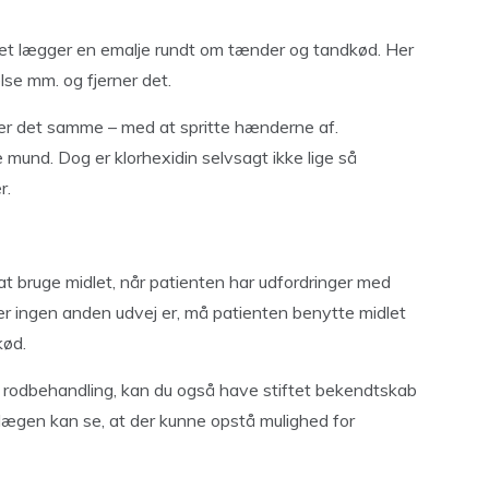
 Det lægger en emalje rundt om tænder og tandkød. Her
lse mm. og fjerner det.
er det samme – med at spritte hænderne af.
mund. Dog er klorhexidin selvsagt ikke lige så
r.
 at bruge midlet, når patienten har udfordringer med
der ingen anden udvej er, må patienten benytte midlet
kød.
en rodbehandling, kan du også have stiftet bekendtskab
dlægen kan se, at der kunne opstå mulighed for