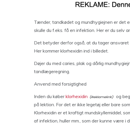
Tænder, tandkødet og mundhygiejnen er det en
skulle du f.eks. få en infektion. Her er du selv 
Det betyder derfor også, at du tager ansvaret p
Her kommer klorhexidin ind i billedet.
Døjer du med caries, plak og dårlig mundhygiejn
tandlægeregning.
Anvend med forsigtighed
Inden du køber
klorhexidin
og begy
på lektion. For det er ikke legetøj eller bare s
Klorhexidin er et kraftigt mundskyllemiddel, s
af infektion, huller mm., som der kunne være i 