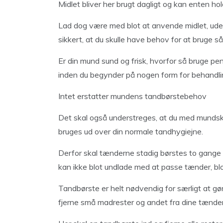
Midlet bliver her brugt dagligt og kan enten hol
Lad dog være med blot at anvende midlet, uden 
sikkert, at du skulle have behov for at bruge s
Er din mund sund og frisk, hvorfor så bruge pe
inden du begynder på nogen form for behandli
Intet erstatter mundens tandbørstebehov
Det skal også understreges, at du med mundsk
bruges ud over din normale tandhygiejne.
Derfor skal tænderne stadig børstes to gange d
kan ikke blot undlade med at passe tænder, blo
Tandbørste er helt nødvendig for særligt at gø
fjerne små madrester og andet fra dine tænde