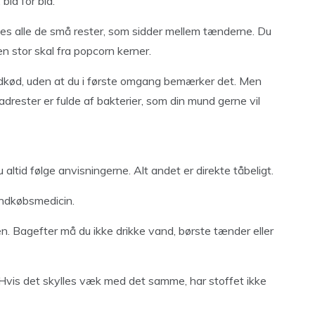
bid for bid.
rnes alle de små rester, som sidder mellem tænderne. Du
 stor skal fra popcorn kerner.
andkød, uden at du i første omgang bemærker det. Men
adrester er fulde af bakterier, som din mund gerne vil
 altid følge anvisningerne. Alt andet er direkte tåbeligt.
åndkøbsmedicin.
en. Bagefter må du ikke drikke vand, børste tænder eller
. Hvis det skylles væk med det samme, har stoffet ikke