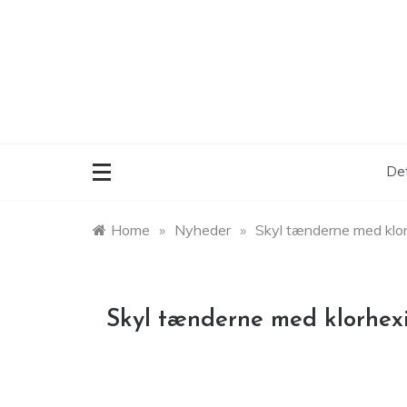
Skip
to
content
Det
Home
»
Nyheder
»
Skyl tænderne med klor
Skyl tænderne med klorhex