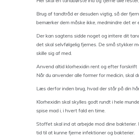
Her skal en tandbørste ind og fjerne alle rester, 
Brug af tandtråd er desuden vigtig, så der fje
bemærker dem måske ikke, medmindre det er en
Der kan sagtens sidde noget og irritere dit t
det skal selvfølgelig fjernes. De små stykker m
skille sig af med.
Anvend altid klorhexidin rent og efter forskrift
Når du anvender alle former for medicin, skal du
Læs derfor inden brug, hvad der står på din h
Klorhexidin skal skylles godt rundt i hele mund
spise mad i, i hvert fald en time.
Stoffet skal ind at arbejde mod dine bakterier
tid til at kunne fjerne infektioner og bakterier.