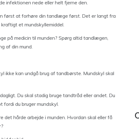
de infektionen nede eller helt fjerne den.
først at forhøre din tandlæge først. Det er langt fra
å kraftigt et mundskyllemiddel.
nge på medicin til munden? Spørg altid tandlægen,
ng af din mund.
yl ikke kan undgå brug af tandbørste. Mundskyl skal
agligt. Du skal stadig bruge tandtråd eller andet. Du
t fordi du bruger mundskyl.
C
re det hårde arbejde i munden. Hvordan skal eller få
r?