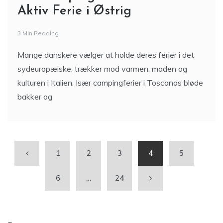
Aktiv Ferie i Østrig
3 Min Reading
Mange danskere vælger at holde deres ferier i det
sydeuropæiske, trækker mod varmen, maden og
kulturen i Italien. Især campingferier i Toscanas bløde
bakker og
1
2
3
4
5
6
…
24