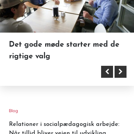
Det gode møde starter med de
Hvad skal man være
rigtige valg
opmærksom på ved gamle tage?
Blog
Relationer i socialpædagogisk arbejde:
Når tillid bliver vejen til udvikling