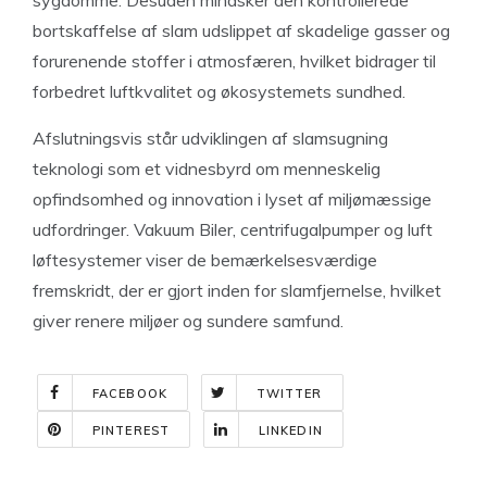
sygdomme. Desuden mindsker den kontrollerede
bortskaffelse af slam udslippet af skadelige gasser og
forurenende stoffer i atmosfæren, hvilket bidrager til
forbedret luftkvalitet og økosystemets sundhed.
Afslutningsvis står udviklingen af slamsugning
teknologi som et vidnesbyrd om menneskelig
opfindsomhed og innovation i lyset af miljømæssige
udfordringer. Vakuum Biler, centrifugalpumper og luft
løftesystemer viser de bemærkelsesværdige
fremskridt, der er gjort inden for slamfjernelse, hvilket
giver renere miljøer og sundere samfund.
FACEBOOK
TWITTER
PINTEREST
LINKEDIN